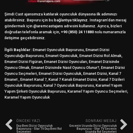
Şimdi Cast ajansımıza katılarak oyunculuk dünyasına ilk adımınızı
atabilirsiniz. Başvuru için bu
bağlantıya tıklayınız.
Instagram’dan mesaj
göndermek için
@aremcastajans
adresini kullanınız. Ayrıca, bizleri
doğrudan telefonla aramak için,
+90 (850) 24 11880
nolu numaramızla
iletişime geçebilirsiniz.
İlgili Başlıklar:
Emanet Oyunculuk Başvurusu, Emanet Dizisi
Oyunculuğu Başvurusu, Emanet Oyunculuk, Emanet Dizisi Rol Almak,
Emanet Dizisi Figüran, Emanet Dizisi Oyuncuları, Emanet Dizisinde
Oyuncu Olmak, Emanet Dizisinde Nasıl Oyuncu Olunur?, Emanet Dizisi
Oyuncu Seçmeleri, Emanet Dizisi Oyunculuk, Emanet Dizisi, Kanal 7
Emanet , Emanet Kanal 7, Kanal 7 Kanalı Emanet Dizisi, Kanal 7 Dizileri
Oyunculuk Başvurusu, Kanal 7 Oyunculuk Başvurusu, Karamel Yapım
Yapım Şirketi Oyunculuk Başvurusu, Karamel Yapım Oyuncu Seçmeleri,
Karamel Yapım Oyunculuk
ÖNCEKI YAZI
SONRAKI MESAJ
Duy Beni Dizisi Oyunculuk
Gecenin Ucunda Dizisi Oyunculuk
Başvurusu - Star TV Duy Beni Rol
Başvurusu - Star TV Gecenin
Seçmeleri
Ucunda Rol Seçmeleri