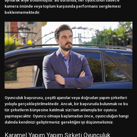
ayrılarak ikiye bölünmüştür. Bu durumda, her oyuncunun sadece
kamera önünde veya toplum karşısında performans sergilemesi
beklenmemektedir.
Oyunculuk başvurusu, çeşitli ajanslar veya doğrudan yapım şirketleri
yoluyla gerçekleştirilmektedir. Ancak, bir başvuruda bulunmak ve bu
tür şirketlerin bünyesine katılmak sizi tam anlamıyla bir oyuncu
yapmayacaktır. Oyuncu olmaya başlamadan önce, oyunculuğun hangi
dalında kendinizi geliştirmeniz gerektiğini iyi düşünmelisiniz.
Karamel Yapım Yapım Şirketi Oyunculuk