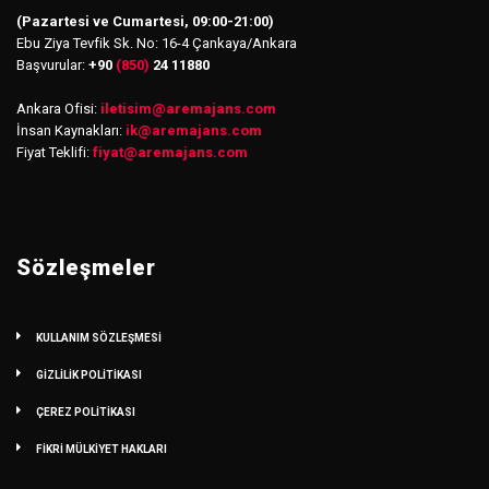
(Pazartesi ve Cumartesi, 09:00-21:00)
Ebu Ziya Tevfik Sk. No: 16-4 Çankaya/Ankara
Başvurular:
+90
(850)
24 11880
Ankara Ofisi:
iletisim
@
aremajans.com
İnsan Kaynakları:
ik@aremajans.com
Fiyat Teklifi:
fiyat@aremajans.com
Sözleşmeler
KULLANIM SÖZLEŞMESİ
GİZLİLİK POLİTİKASI
ÇEREZ POLİTİKASI
FİKRİ MÜLKİYET HAKLARI