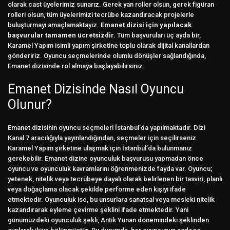
olarak cast üyelerimiz sunarız. Gerek yan roller olsun, gerek figüran
rolleri olsun, tüm üyelerimizi tecrübe kazandıracak projelerle
buluşturmayı amaçlamaktayız.
Emanet dizisi için yapılacak
başvurular tamamen ücretsizdir.
Tüm başvuruları üç ayda bir,
Karamel Yapım isimli yapım şirketine toplu olarak dijital kanallardan
göndeririz. Oyuncu seçmelerinde olumlu dönüşler sağlandığında,
Emanet dizisinde rol almaya başlayabilirsiniz.
Emanet Dizisinde Nasıl Oyuncu
Olunur?
Emanet dizisinin oyuncu seçmeleri İstanbul’da yapılmaktadır. Dizi
Kanal 7 aracılığıyla yayınlandığından, seçmeler için seçilirseniz
Karamel Yapım şirketine ulaşmak için İstanbul’da bulunmanız
gerekebilir. Emanet dizine oyunculuk başvurusu yapmadan önce
oyuncu ve oyunculuk kavramlarını öğrenmenizde fayda var. Oyuncu;
yetenek, nitelik veya tecrübeye dayalı olarak belirlenen bir tasviri, planlı
veya doğaçlama olacak şekilde performe eden kişiyi ifade
etmektedir. Oyunculuk ise, bu unsurlara sanatsal veya mesleki nitelik
kazandırarak eyleme çevirme şeklini ifade etmektedir. Yani
günümüzdeki oyunculuk şekli, Antik Yunan dönemindeki şeklinden