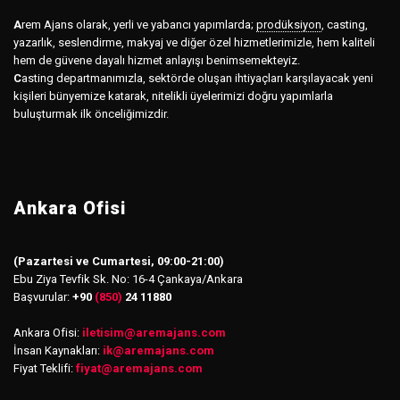
A
rem Ajans olarak, yerli ve yabancı yapımlarda;
prodüksiyon
,
casting,
yazarlık, seslendirme, makyaj ve diğer özel hizmetlerimizle, hem kaliteli
hem de güvene dayalı hizmet anlayışı benimsemekteyiz.
C
asting departmanımızla, sektörde oluşan ihtiyaçları karşılayacak yeni
kişileri bünyemize katarak, nitelikli üyelerimizi doğru yapımlarla
buluşturmak ilk önceliğimizdir.
Ankara Ofisi
(Pazartesi ve Cumartesi, 09:00-21:00)
Ebu Ziya Tevfik Sk. No: 16-4 Çankaya/Ankara
Başvurular:
+90
(850)
24 11880
Ankara Ofisi:
iletisim
@
aremajans.com
İnsan Kaynakları:
ik@aremajans.com
Fiyat Teklifi:
fiyat@aremajans.com