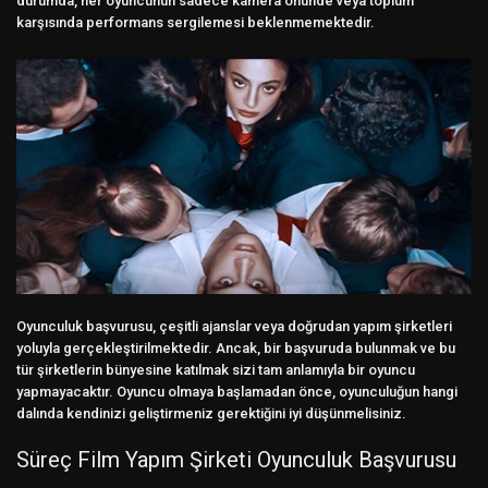
durumda, her oyuncunun sadece kamera önünde veya toplum
karşısında performans sergilemesi beklenmemektedir.
Oyunculuk başvurusu, çeşitli ajanslar veya doğrudan yapım şirketleri
yoluyla gerçekleştirilmektedir. Ancak, bir başvuruda bulunmak ve bu
tür şirketlerin bünyesine katılmak sizi tam anlamıyla bir oyuncu
yapmayacaktır. Oyuncu olmaya başlamadan önce, oyunculuğun hangi
dalında kendinizi geliştirmeniz gerektiğini iyi düşünmelisiniz.
Süreç Film Yapım Şirketi Oyunculuk Başvurusu