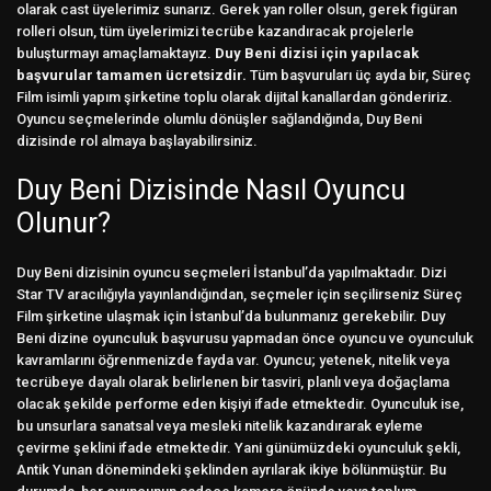
olarak cast üyelerimiz sunarız. Gerek yan roller olsun, gerek figüran
rolleri olsun, tüm üyelerimizi tecrübe kazandıracak projelerle
buluşturmayı amaçlamaktayız.
Duy Beni dizisi için yapılacak
başvurular tamamen ücretsizdir.
Tüm başvuruları üç ayda bir, Süreç
Film isimli yapım şirketine toplu olarak dijital kanallardan göndeririz.
Oyuncu seçmelerinde olumlu dönüşler sağlandığında, Duy Beni
dizisinde rol almaya başlayabilirsiniz.
Duy Beni Dizisinde Nasıl Oyuncu
Olunur?
Duy Beni dizisinin oyuncu seçmeleri İstanbul’da yapılmaktadır. Dizi
Star TV aracılığıyla yayınlandığından, seçmeler için seçilirseniz Süreç
Film şirketine ulaşmak için İstanbul’da bulunmanız gerekebilir. Duy
Beni dizine oyunculuk başvurusu yapmadan önce oyuncu ve oyunculuk
kavramlarını öğrenmenizde fayda var. Oyuncu; yetenek, nitelik veya
tecrübeye dayalı olarak belirlenen bir tasviri, planlı veya doğaçlama
olacak şekilde performe eden kişiyi ifade etmektedir. Oyunculuk ise,
bu unsurlara sanatsal veya mesleki nitelik kazandırarak eyleme
çevirme şeklini ifade etmektedir. Yani günümüzdeki oyunculuk şekli,
Antik Yunan dönemindeki şeklinden ayrılarak ikiye bölünmüştür. Bu