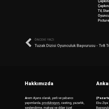
Çapkını
Çapkını
TV, Sta
Oyuncu
Pictur
ÖNCEKI YAZI
Tuzak Dizisi Oyunculuk Başvurusu - Tv8 
Hakkımızda
Ankar
A
rem Ajans olarak, yerli ve yabancı
(Pazarte
yapımlarda;
prodüksiyon
,
casting, yazarlık,
Ebu Ziya
seslendirme, makyaj ve diğer özel
Başvurul