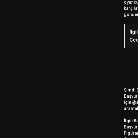
oyuncu 
karşıl
gönder
İlgi
Gec
Şimdi C
Başvur
için
@a
aramak
İlgili B
Başvuru
Figüran