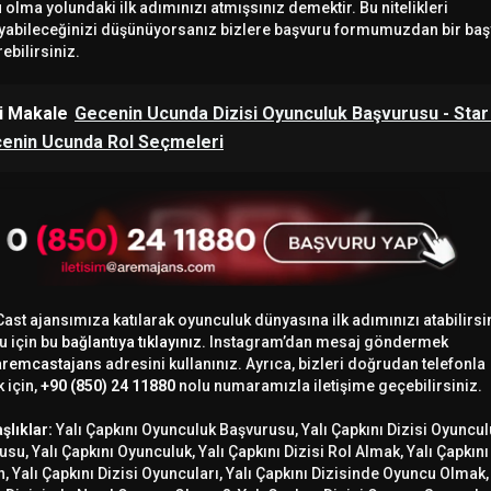
olma yolundaki ilk adımınızı atmışsınız demektir. Bu nitelikleri
ayabileceğinizi düşünüyorsanız bizlere başvuru formumuzdan bir ba
ebilirsiniz.
li Makale
Gecenin Ucunda Dizisi Oyunculuk Başvurusu - Star
enin Ucunda Rol Seçmeleri
ast ajansımıza katılarak oyunculuk dünyasına ilk adımınızı atabilirsi
u için bu
bağlantıya tıklayınız.
Instagram’dan mesaj göndermek
remcastajans
adresini kullanınız. Ayrıca, bizleri doğrudan telefonla
 için,
+90 (850) 24 11880
nolu numaramızla iletişime geçebilirsiniz.
aşlıklar:
Yalı Çapkını Oyunculuk Başvurusu, Yalı Çapkını Dizisi Oyuncu
su, Yalı Çapkını Oyunculuk, Yalı Çapkını Dizisi Rol Almak, Yalı Çapkını
, Yalı Çapkını Dizisi Oyuncuları, Yalı Çapkını Dizisinde Oyuncu Olmak, 