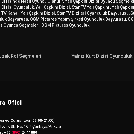
 Dizisinde Nasıl Oyuncu Olunur?, Yalı Çapkını Dizisi Oyuncu Seçmeleri
 Dizisi Oyunculuk, Yalı Çapkını Dizisi, Star TV Yalı Çapkını , Yalı Çapkın
r TV Kanalı Yalı Çapkını Dizisi, Star TV Dizileri Oyunculuk Başvurusu, S
luk Başvurusu, OGM Pictures Yapım Şirketi Oyunculuk Başvurusu, O
es Oyuncu Seçmeleri, OGM Pictures Oyunculuk
Tuzak Rol Seçmeleri
Yalnız Kurt Dizisi Oyunculuk
a Ofisi
si ve Cumartesi, 09:00-21:00)
 Tevfik Sk. No: 16-4 Çankaya/Ankara
ar:
+90
(850)
24 11880