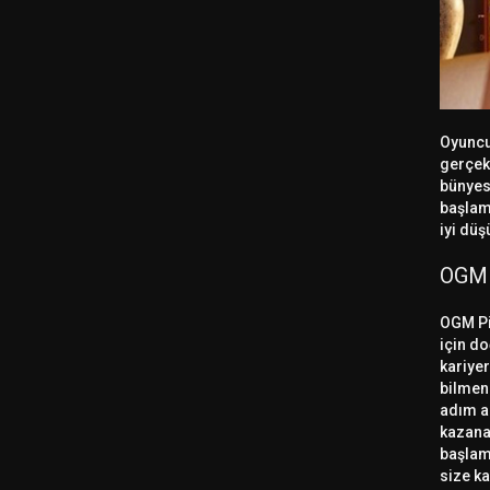
Oyuncul
gerçekl
bünyes
başlam
iyi düş
OGM 
OGM Pi
için d
kariyer
bilmeni
adım ad
kazana
başlama
size ka