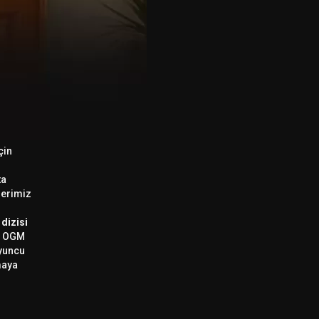
çin
ta
lerimiz
 dizisi
r, OGM
Oyuncu
maya