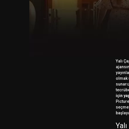
Yalı Ça
ajansım
yayınla
olmak ü
sunarız
tecrüb
için y
Picture
seçmel
başlaya
Yalı