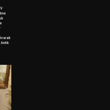
TV
tine
uk
e
r
dırarak
 Antik