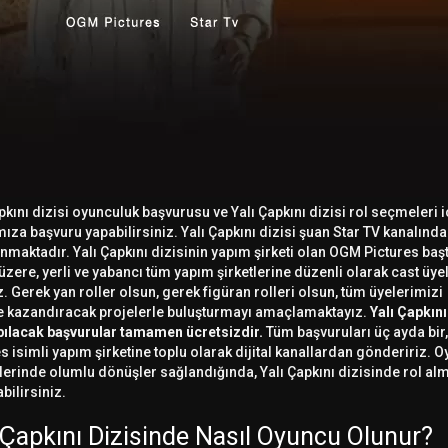
pkını dizisi oyunculuk başvurusu ve Yalı Çapkını dizisi rol seçmeleri i
ıza başvuru yapabilirsiniz. Yalı Çapkını dizisi şuan Star TV kanalında
nmaktadır. Yalı Çapkını dizisinin yapım şirketi olan OGM Pictures baş
zere, yerli ve yabancı tüm yapım şirketlerine düzenli olarak cast üye
. Gerek yan roller olsun, gerek figüran rolleri olsun, tüm üyelerimizi
e kazandıracak projelerle buluşturmayı amaçlamaktayız.
Yalı Çapkını
apılacak başvurular tamamen ücretsizdir.
Tüm başvuruları üç ayda bi
s isimli yapım şirketine toplu olarak dijital kanallardan göndeririz. 
erinde olumlu dönüşler sağlandığında, Yalı Çapkını dizisinde rol al
bilirsiniz.
 Çapkını Dizisinde Nasıl Oyuncu Olunur?