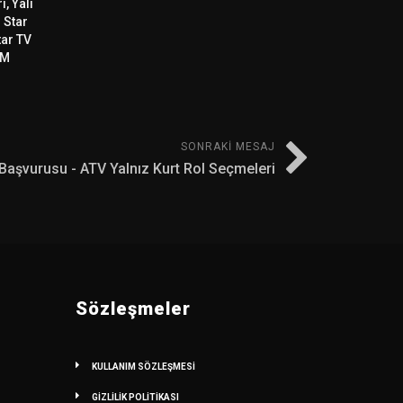
, Yalı
ı Star
tar TV
GM
SONRAKI MESAJ
 Başvurusu - ATV Yalnız Kurt Rol Seçmeleri
Sözleşmeler
KULLANIM SÖZLEŞMESİ
GİZLİLİK POLİTİKASI