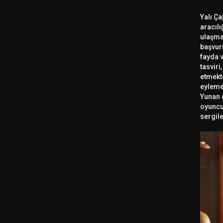
Yalı Ça
aracılı
ulaşmak
başvur
fayda v
tasviri
etmekte
eyleme
Yunan 
oyuncu
sergil