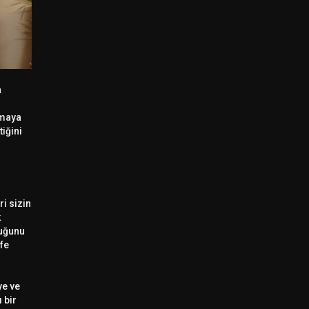
a
lmaya
iğini
i sizin
k
duğunu
fe
ye ve
 bir