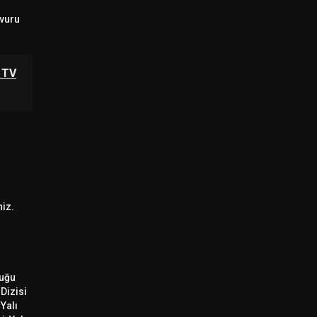
şvuru
 TV
niz.
luğu
 Dizisi
Yalı