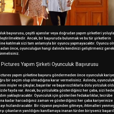
uk başvurusu, çeşitli ajanslar veya doğrudan yapım şirketleri yoluyl
eştirilmektedir. Ancak, bir başvuruda bulunmak ve bu tür şirketlerin
ine katılmak sizi tam anlamıyla bir oyuncu yapmayacaktır. Oyuncu o
adan önce, oyunculuğun hangi dalında kendinizi geliştirmeniz gerekt
ünmelisiniz.
Pictures Yapım Şirketi Oyunculuk Başvurusu
ctures yapım şirketine başvuru göndermeden önce oyunculuk kariyer
oğru bir seçim olup olmadığına karar vermelisiniz. Aslında, oyunculu
inin inişler ve çıkışlar, başarılar ve başarısızlıklarla dolu yolculuk ol
zde fayda var. Ancak, bu yolculukta gösterdiğiniz her çaba, sizi hede
ım yaklaştıracaktır. Oyunculuk için gösterilen fedakarlıklar, tecrübe
na kadar harcadığınız zaman ve gösterdiğiniz her çaba kariyerinize
yı hızlandıracaktır. Bir rüyanın peşinden gitmeye, ihtimalleri yenme
rşı çıkanların yanıldığını kanıtlamaya inanan türden biriyseniz başarılı