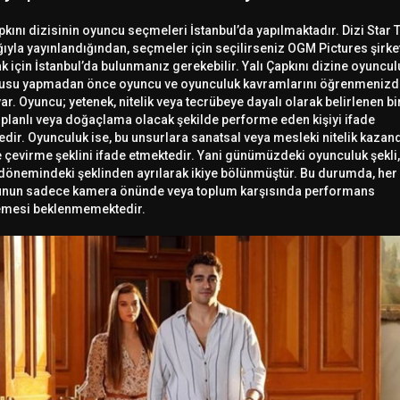
pkını dizisinin oyuncu seçmeleri İstanbul’da yapılmaktadır. Dizi Star 
ğıyla yayınlandığından, seçmeler için seçilirseniz OGM Pictures şirke
 için İstanbul’da bulunmanız gerekebilir. Yalı Çapkını dizine oyuncul
usu yapmadan önce oyuncu ve oyunculuk kavramlarını öğrenmenizd
ar. Oyuncu; yetenek, nitelik veya tecrübeye dayalı olarak belirlenen bi
, planlı veya doğaçlama olacak şekilde performe eden kişiyi ifade
dir. Oyunculuk ise, bu unsurlara sanatsal veya mesleki nitelik kazan
 çevirme şeklini ifade etmektedir. Yani günümüzdeki oyunculuk şekli,
dönemindeki şeklinden ayrılarak ikiye bölünmüştür. Bu durumda, her
nun sadece kamera önünde veya toplum karşısında performans
emesi beklenmemektedir.