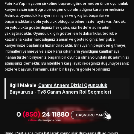
Fabrika Yapım yapım şirketine başvuru göndermeden önce oyunculuk
kariyeri sizin için doğru bir seçim olup olmadığına karar vermelisiniz.
Aslında, oyunculuk kariyerinin inişler ve çıkışlar, başarılar ve
başarısızlıklarla dolu yolculuk olduğunu bilmenizde fayda var. Ancak,
bu yolculukta gösterdiğiniz her çaba, sizi hedefe adım adım
yaklaştıracaktır. Oyunculuk için gösterilen fedakarlıklar, tecrübe
kazanana kadar harcadığınız zaman ve gösterdiğiniz her çaba
kariyerinize başlamayı hızlandıracaktır. Bir rüyanın peşinden gitmeye,
ihtimalleri yenmeye ve size karşı çıkanların yanıldığını kanıtlamaya
inanan türden biriyseniz başarılı bir oyuncu olma yolundaki ilk adımınızı
atmışsınız demektir. Bu nitelikleri karşılayabileceğinizi düşünüyorsanız
bizlere başvuru formumuzdan bir başvuru gönderebilirsiniz.
İlgili Makale
Canım Annem Dizisi Oyunculuk
Başvurusu - Tv8 Canım Annem Rol Seçmeleri
Şimdi Cast ajansımıza katılarak oyunculuk dünyasına ilk adımınızı