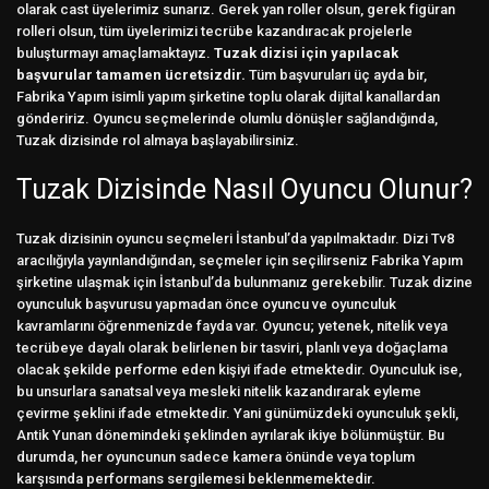
olarak cast üyelerimiz sunarız. Gerek yan roller olsun, gerek figüran
rolleri olsun, tüm üyelerimizi tecrübe kazandıracak projelerle
buluşturmayı amaçlamaktayız.
Tuzak dizisi için yapılacak
başvurular tamamen ücretsizdir.
Tüm başvuruları üç ayda bir,
Fabrika Yapım isimli yapım şirketine toplu olarak dijital kanallardan
göndeririz. Oyuncu seçmelerinde olumlu dönüşler sağlandığında,
Tuzak dizisinde rol almaya başlayabilirsiniz.
Tuzak Dizisinde Nasıl Oyuncu Olunur?
Tuzak dizisinin oyuncu seçmeleri İstanbul’da yapılmaktadır. Dizi Tv8
aracılığıyla yayınlandığından, seçmeler için seçilirseniz Fabrika Yapım
şirketine ulaşmak için İstanbul’da bulunmanız gerekebilir. Tuzak dizine
oyunculuk başvurusu yapmadan önce oyuncu ve oyunculuk
kavramlarını öğrenmenizde fayda var. Oyuncu; yetenek, nitelik veya
tecrübeye dayalı olarak belirlenen bir tasviri, planlı veya doğaçlama
olacak şekilde performe eden kişiyi ifade etmektedir. Oyunculuk ise,
bu unsurlara sanatsal veya mesleki nitelik kazandırarak eyleme
çevirme şeklini ifade etmektedir. Yani günümüzdeki oyunculuk şekli,
Antik Yunan dönemindeki şeklinden ayrılarak ikiye bölünmüştür. Bu
durumda, her oyuncunun sadece kamera önünde veya toplum
karşısında performans sergilemesi beklenmemektedir.