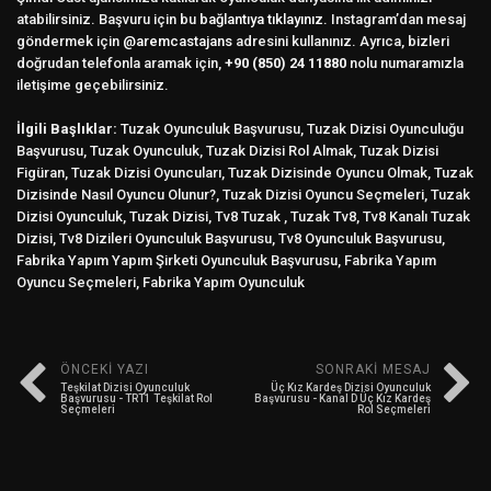
atabilirsiniz. Başvuru için bu
bağlantıya tıklayınız.
Instagram’dan mesaj
göndermek için
@aremcastajans
adresini kullanınız. Ayrıca, bizleri
doğrudan telefonla aramak için,
+90 (850) 24 11880
nolu numaramızla
iletişime geçebilirsiniz.
İlgili Başlıklar:
Tuzak Oyunculuk Başvurusu, Tuzak Dizisi Oyunculuğu
Başvurusu, Tuzak Oyunculuk, Tuzak Dizisi Rol Almak, Tuzak Dizisi
Figüran, Tuzak Dizisi Oyuncuları, Tuzak Dizisinde Oyuncu Olmak, Tuzak
Dizisinde Nasıl Oyuncu Olunur?, Tuzak Dizisi Oyuncu Seçmeleri, Tuzak
Dizisi Oyunculuk, Tuzak Dizisi, Tv8 Tuzak , Tuzak Tv8, Tv8 Kanalı Tuzak
Dizisi, Tv8 Dizileri Oyunculuk Başvurusu, Tv8 Oyunculuk Başvurusu,
Fabrika Yapım Yapım Şirketi Oyunculuk Başvurusu, Fabrika Yapım
Oyuncu Seçmeleri, Fabrika Yapım Oyunculuk
ÖNCEKI YAZI
SONRAKI MESAJ
Teşkilat Dizisi Oyunculuk
Üç Kız Kardeş Dizisi Oyunculuk
Başvurusu - TRT1 Teşkilat Rol
Başvurusu - Kanal D Üç Kız Kardeş
Seçmeleri
Rol Seçmeleri