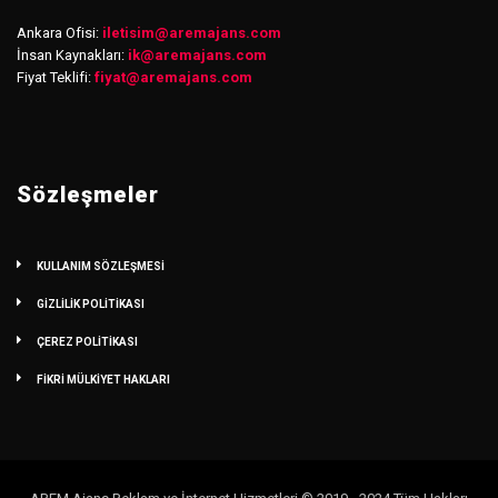
Ankara Ofisi:
iletisim
@
aremajans.com
İnsan Kaynakları:
ik@aremajans.com
Fiyat Teklifi:
fiyat@aremajans.com
Sözleşmeler
KULLANIM SÖZLEŞMESİ
GİZLİLİK POLİTİKASI
ÇEREZ POLİTİKASI
FİKRİ MÜLKİYET HAKLARI