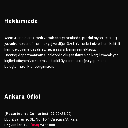
Hakkımızda
A
rem Ajans olarak, yerli ve yabancı yapımlarda;
prodüksiyon
,
casting,
yazarlık, seslendirme, makyaj ve diğer özel hizmetlerimizle, hem kaliteli
hem de güvene dayalı hizmet anlayışı benimsemekteyiz.
C
asting departmanımızla, sektörde oluşan ihtiyaçları karşılayacak yeni
kişileri bünyemize katarak, nitelikli üyelerimizi doğru yapımlarla
buluşturmak ilk önceliğimizdir.
Ankara Ofisi
(Pazartesi ve Cumartesi, 09:00-21:00)
Ebu Ziya Tevfik Sk. No: 16-4 Çankaya/Ankara
Başvurular:
+90
(850)
24 11880