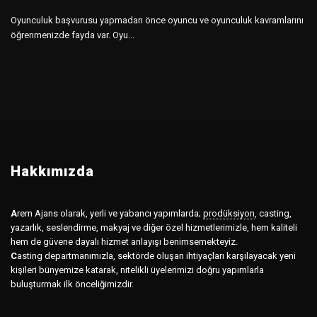
Oyunculuk başvurusu yapmadan önce oyuncu ve oyunculuk kavramlarını
öğrenmenizde fayda var. Oyu...
Hakkımızda
A
rem Ajans olarak, yerli ve yabancı yapımlarda;
prodüksiyon
,
casting,
yazarlık, seslendirme, makyaj ve diğer özel hizmetlerimizle, hem kaliteli
hem de güvene dayalı hizmet anlayışı benimsemekteyiz.
C
asting departmanımızla, sektörde oluşan ihtiyaçları karşılayacak yeni
kişileri bünyemize katarak, nitelikli üyelerimizi doğru yapımlarla
buluşturmak ilk önceliğimizdir.