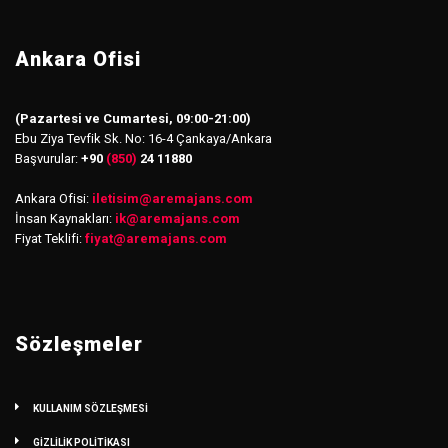
Ankara Ofisi
(Pazartesi ve Cumartesi, 09:00-21:00)
Ebu Ziya Tevfik Sk. No: 16-4 Çankaya/Ankara
Başvurular:
+90
(850)
24 11880
Ankara Ofisi:
iletisim
@
aremajans.com
İnsan Kaynakları:
ik@aremajans.com
Fiyat Teklifi:
fiyat@aremajans.com
Sözleşmeler
KULLANIM SÖZLEŞMESİ
GİZLİLİK POLİTİKASI