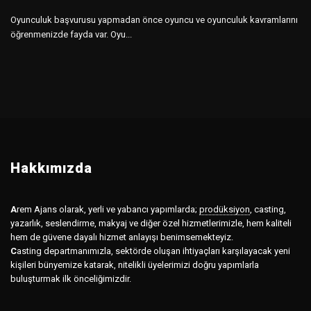
Oyunculuk başvurusu yapmadan önce oyuncu ve oyunculuk kavramlarını
öğrenmenizde fayda var. Oyu...
Hakkımızda
A
rem Ajans olarak, yerli ve yabancı yapımlarda;
prodüksiyon
,
casting,
yazarlık, seslendirme, makyaj ve diğer özel hizmetlerimizle, hem kaliteli
hem de güvene dayalı hizmet anlayışı benimsemekteyiz.
C
asting departmanımızla, sektörde oluşan ihtiyaçları karşılayacak yeni
kişileri bünyemize katarak, nitelikli üyelerimizi doğru yapımlarla
buluşturmak ilk önceliğimizdir.