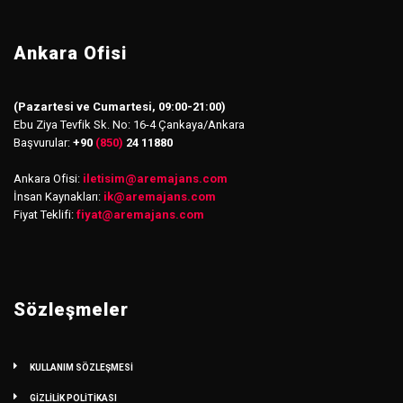
Ankara Ofisi
(Pazartesi ve Cumartesi, 09:00-21:00)
Ebu Ziya Tevfik Sk. No: 16-4 Çankaya/Ankara
Başvurular:
+90
(850)
24 11880
Ankara Ofisi:
iletisim
@
aremajans.com
İnsan Kaynakları:
ik@aremajans.com
Fiyat Teklifi:
fiyat@aremajans.com
Sözleşmeler
KULLANIM SÖZLEŞMESİ
GİZLİLİK POLİTİKASI