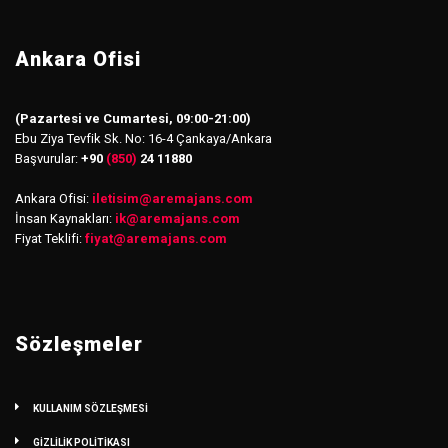
Ankara Ofisi
(Pazartesi ve Cumartesi, 09:00-21:00)
Ebu Ziya Tevfik Sk. No: 16-4 Çankaya/Ankara
Başvurular:
+90
(850)
24 11880
Ankara Ofisi:
iletisim
@
aremajans.com
İnsan Kaynakları:
ik@aremajans.com
Fiyat Teklifi:
fiyat@aremajans.com
Sözleşmeler
KULLANIM SÖZLEŞMESİ
GİZLİLİK POLİTİKASI