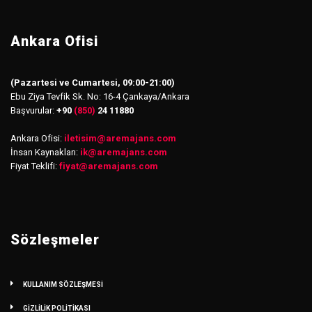
Ankara Ofisi
(Pazartesi ve Cumartesi, 09:00-21:00)
Ebu Ziya Tevfik Sk. No: 16-4 Çankaya/Ankara
Başvurular:
+90
(850)
24 11880
Ankara Ofisi:
iletisim
@
aremajans.com
İnsan Kaynakları:
ik@aremajans.com
Fiyat Teklifi:
fiyat@aremajans.com
Sözleşmeler
KULLANIM SÖZLEŞMESİ
GİZLİLİK POLİTİKASI