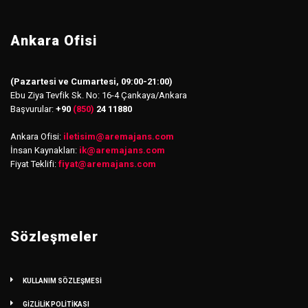
Ankara Ofisi
(Pazartesi ve Cumartesi, 09:00-21:00)
Ebu Ziya Tevfik Sk. No: 16-4 Çankaya/Ankara
Başvurular:
+90
(850)
24 11880
Ankara Ofisi:
iletisim
@
aremajans.com
İnsan Kaynakları:
ik@aremajans.com
Fiyat Teklifi:
fiyat@aremajans.com
Sözleşmeler
KULLANIM SÖZLEŞMESİ
GİZLİLİK POLİTİKASI