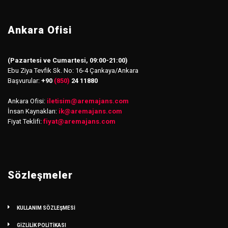
Ankara Ofisi
(Pazartesi ve Cumartesi, 09:00-21:00)
Ebu Ziya Tevfik Sk. No: 16-4 Çankaya/Ankara
Başvurular:
+90
(850)
24 11880
Ankara Ofisi:
iletisim
@
aremajans.com
İnsan Kaynakları:
ik@aremajans.com
Fiyat Teklifi:
fiyat@aremajans.com
Sözleşmeler
KULLANIM SÖZLEŞMESİ
GİZLİLİK POLİTİKASI