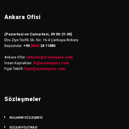
Ankara Ofisi
(Pazartesi ve Cumartesi, 09:00-21:00)
Ebu Ziya Tevfik Sk. No: 16-4 Çankaya/Ankara
Başvurular:
+90
(850)
24 11880
Ankara Ofisi:
iletisim
@
aremajans.com
İnsan Kaynakları:
ik@aremajans.com
Fiyat Teklifi:
fiyat@aremajans.com
Sözleşmeler
KULLANIM SÖZLEŞMESİ
GİZLİLİK POLİTİKASI