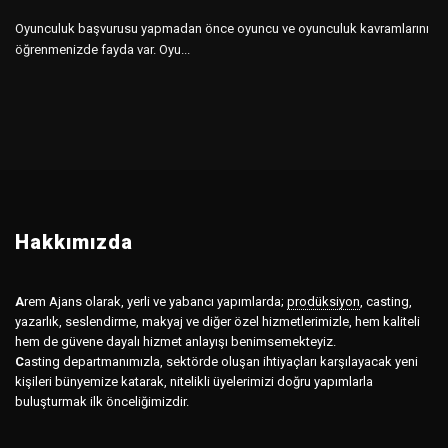
Oyunculuk başvurusu yapmadan önce oyuncu ve oyunculuk kavramlarını
öğrenmenizde fayda var. Oyu...
Hakkımızda
A
rem Ajans olarak, yerli ve yabancı yapımlarda;
prodüksiyon
,
casting,
yazarlık, seslendirme, makyaj ve diğer özel hizmetlerimizle, hem kaliteli
hem de güvene dayalı hizmet anlayışı benimsemekteyiz.
C
asting departmanımızla, sektörde oluşan ihtiyaçları karşılayacak yeni
kişileri bünyemize katarak, nitelikli üyelerimizi doğru yapımlarla
buluşturmak ilk önceliğimizdir.