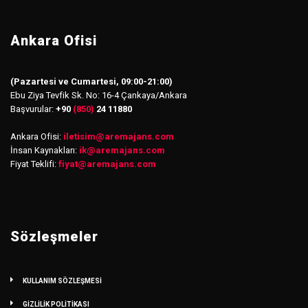
Ankara Ofisi
(Pazartesi ve Cumartesi, 09:00-21:00)
Ebu Ziya Tevfik Sk. No: 16-4 Çankaya/Ankara
Başvurular:
+90
(850)
24 11880
Ankara Ofisi:
iletisim
@
aremajans.com
İnsan Kaynakları:
ik@aremajans.com
Fiyat Teklifi:
fiyat@aremajans.com
Sözleşmeler
KULLANIM SÖZLEŞMESİ
GİZLİLİK POLİTİKASI