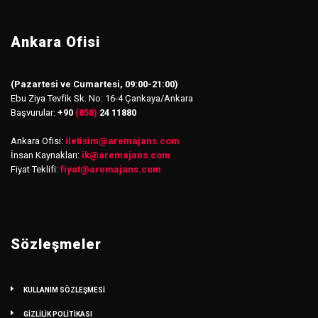
Ankara Ofisi
(Pazartesi ve Cumartesi, 09:00-21:00)
Ebu Ziya Tevfik Sk. No: 16-4 Çankaya/Ankara
Başvurular:
+90
(850)
24 11880
Ankara Ofisi:
iletisim
@
aremajans.com
İnsan Kaynakları:
ik@aremajans.com
Fiyat Teklifi:
fiyat@aremajans.com
Sözleşmeler
KULLANIM SÖZLEŞMESİ
GİZLİLİK POLİTİKASI