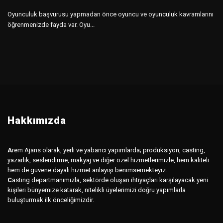
Oyunculuk başvurusu yapmadan önce oyuncu ve oyunculuk kavramlarını
öğrenmenizde fayda var. Oyu...
Hakkımızda
A
rem Ajans olarak, yerli ve yabancı yapımlarda;
prodüksiyon
,
casting,
yazarlık, seslendirme, makyaj ve diğer özel hizmetlerimizle, hem kaliteli
hem de güvene dayalı hizmet anlayışı benimsemekteyiz.
C
asting departmanımızla, sektörde oluşan ihtiyaçları karşılayacak yeni
kişileri bünyemize katarak, nitelikli üyelerimizi doğru yapımlarla
buluşturmak ilk önceliğimizdir.