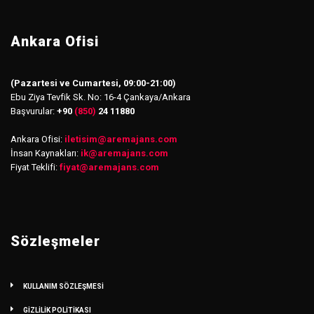
Ankara Ofisi
(Pazartesi ve Cumartesi, 09:00-21:00)
Ebu Ziya Tevfik Sk. No: 16-4 Çankaya/Ankara
Başvurular:
+90
(850)
24 11880
Ankara Ofisi:
iletisim
@
aremajans.com
İnsan Kaynakları:
ik@aremajans.com
Fiyat Teklifi:
fiyat@aremajans.com
Sözleşmeler
KULLANIM SÖZLEŞMESİ
GİZLİLİK POLİTİKASI