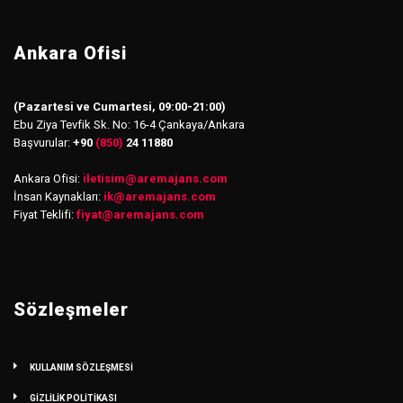
Ankara Ofisi
(Pazartesi ve Cumartesi, 09:00-21:00)
Ebu Ziya Tevfik Sk. No: 16-4 Çankaya/Ankara
Başvurular:
+90
(850)
24 11880
Ankara Ofisi:
iletisim
@
aremajans.com
İnsan Kaynakları:
ik@aremajans.com
Fiyat Teklifi:
fiyat@aremajans.com
Sözleşmeler
KULLANIM SÖZLEŞMESİ
GİZLİLİK POLİTİKASI