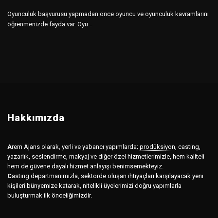
Oyunculuk başvurusu yapmadan önce oyuncu ve oyunculuk kavramlarını
öğrenmenizde fayda var. Oyu...
Hakkımızda
A
rem Ajans olarak, yerli ve yabancı yapımlarda;
prodüksiyon
,
casting,
yazarlık, seslendirme, makyaj ve diğer özel hizmetlerimizle, hem kaliteli
hem de güvene dayalı hizmet anlayışı benimsemekteyiz.
C
asting departmanımızla, sektörde oluşan ihtiyaçları karşılayacak yeni
kişileri bünyemize katarak, nitelikli üyelerimizi doğru yapımlarla
buluşturmak ilk önceliğimizdir.