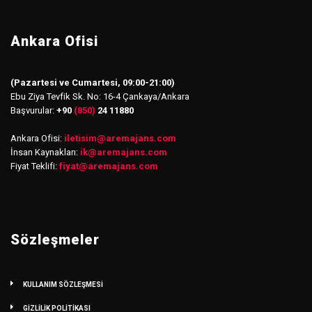
Ankara Ofisi
(Pazartesi ve Cumartesi, 09:00-21:00)
Ebu Ziya Tevfik Sk. No: 16-4 Çankaya/Ankara
Başvurular:
+90
(850)
24 11880
Ankara Ofisi:
iletisim
@
aremajans.com
İnsan Kaynakları:
ik@aremajans.com
Fiyat Teklifi:
fiyat@aremajans.com
Sözleşmeler
KULLANIM SÖZLEŞMESİ
GİZLİLİK POLİTİKASI