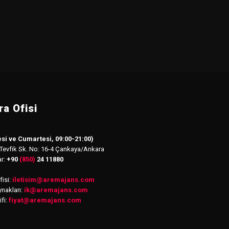
a Ofisi
si ve Cumartesi, 09:00-21:00)
 Tevfik Sk. No: 16-4 Çankaya/Ankara
ar:
+90
(850)
24 11880
isi:
iletisim
@
aremajans.com
nakları:
ik@aremajans.com
ifi:
fiyat@aremajans.com