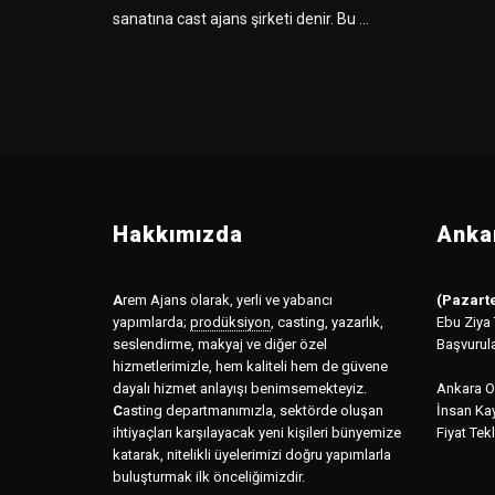
sanatına cast ajans şirketi denir. Bu ...
Hakkımızda
Ankar
A
rem Ajans olarak, yerli ve yabancı
(Pazarte
yapımlarda;
prodüksiyon
,
casting, yazarlık,
Ebu Ziya
seslendirme, makyaj ve diğer özel
Başvurul
hizmetlerimizle, hem kaliteli hem de güvene
dayalı hizmet anlayışı benimsemekteyiz.
Ankara Of
C
asting departmanımızla, sektörde oluşan
İnsan Kay
ihtiyaçları karşılayacak yeni kişileri bünyemize
Fiyat Tekl
katarak, nitelikli üyelerimizi doğru yapımlarla
buluşturmak ilk önceliğimizdir.