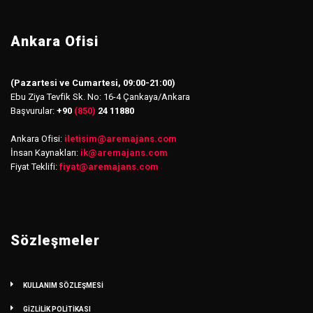
Ankara Ofisi
(Pazartesi ve Cumartesi, 09:00-21:00)
Ebu Ziya Tevfik Sk. No: 16-4 Çankaya/Ankara
Başvurular:
+90
(850)
24 11880
Ankara Ofisi:
iletisim
@
aremajans.com
İnsan Kaynakları:
ik@aremajans.com
Fiyat Teklifi:
fiyat@aremajans.com
Sözleşmeler
KULLANIM SÖZLEŞMESİ
GİZLİLİK POLİTİKASI