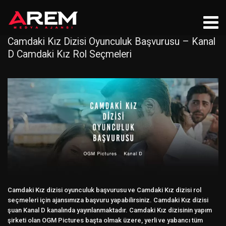
Camdaki Kız Dizisi Oyunculuk Başvurusu – Kanal
D Camdaki Kız Rol Seçmeleri
Camdaki Kız dizisi oyunculuk başvurusu ve Camdaki Kız dizisi rol
seçmeleri için ajansımıza başvuru yapabilirsiniz. Camdaki Kız dizisi
şuan Kanal D kanalında yayınlanmaktadır. Camdaki Kız dizisinin yapım
şirketi olan OGM Pictures başta olmak üzere, yerli ve yabancı tüm