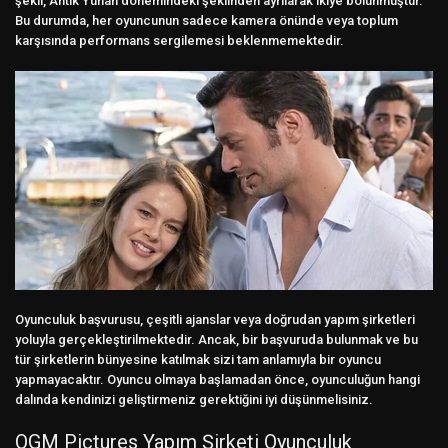
şekli, Antik Yunan dönemindeki şeklinden ayrılarak ikiye bölünmüştür.
Bu durumda, her oyuncunun sadece kamera önünde veya toplum
karşısında performans sergilemesi beklenmemektedir.
Oyunculuk başvurusu, çeşitli ajanslar veya doğrudan yapım şirketleri
yoluyla gerçekleştirilmektedir. Ancak, bir başvuruda bulunmak ve bu
tür şirketlerin bünyesine katılmak sizi tam anlamıyla bir oyuncu
yapmayacaktır. Oyuncu olmaya başlamadan önce, oyunculuğun hangi
dalında kendinizi geliştirmeniz gerektiğini iyi düşünmelisiniz.
OGM Pictures Yapım Şirketi Oyunculuk