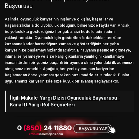
Başvurusu
Aslında, oyunculuk kariyerinin inişler ve çıkışlar, başarılar ve
başarısızlıklarla dolu yolculuk olduğunu bilmenizde fayda var. Ancak,
bu yolculukta gösterdiğiniz her çaba, sizi hedefe adım adım
yaklaştıracaktır. Oyunculuk için gösterilen fedakarlıklar, tecrübe
kazanana kadar harcadığınız zaman ve gösterdiğiniz her çaba
kariyerinize başlamayı hızlandıracaktır. Bir rüyanın peşinden gitmeye,
ihtimalleri yenmeye ve size karşı çıkanların yanıldığını kanıtlamaya
inanan türden biriyseniz başarılı bir oyuncu olma yolundaki ilk adımınızı
atmışsınız demektir. Aşağıda, her yeni oyuncunun kariyerine
başlamadan önce yapması gereken bazı maddeleri sıraladık. Bunları
uygulamanız kariyerinizde size büyük bir avantaj sağlayacaktır.
İlgili Makale
Yargı Dizisi Oyunculuk Başvurusu -
Kanal D Yargı Rol Seçmeleri