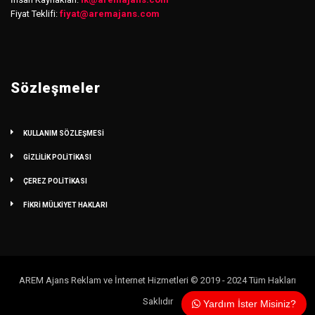
Fiyat Teklifi:
fiyat@aremajans.com
Sözleşmeler
KULLANIM SÖZLEŞMESİ
GİZLİLİK POLİTİKASI
ÇEREZ POLİTİKASI
FİKRİ MÜLKİYET HAKLARI
AREM Ajans Reklam ve İnternet Hizmetleri © 2019 - 2024 Tüm Hakları
Saklıdır
Yardım İster Misiniz?