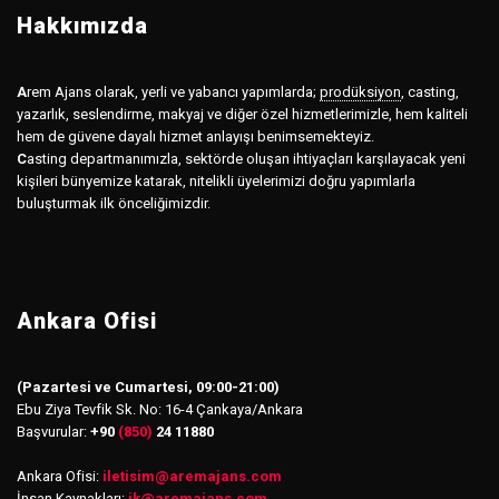
Hakkımızda
A
rem Ajans olarak, yerli ve yabancı yapımlarda;
prodüksiyon
,
casting,
yazarlık, seslendirme, makyaj ve diğer özel hizmetlerimizle, hem kaliteli
hem de güvene dayalı hizmet anlayışı benimsemekteyiz.
C
asting departmanımızla, sektörde oluşan ihtiyaçları karşılayacak yeni
kişileri bünyemize katarak, nitelikli üyelerimizi doğru yapımlarla
buluşturmak ilk önceliğimizdir.
Ankara Ofisi
(Pazartesi ve Cumartesi, 09:00-21:00)
Ebu Ziya Tevfik Sk. No: 16-4 Çankaya/Ankara
Başvurular:
+90
(850)
24 11880
Ankara Ofisi:
iletisim
@
aremajans.com
İnsan Kaynakları:
ik@aremajans.com