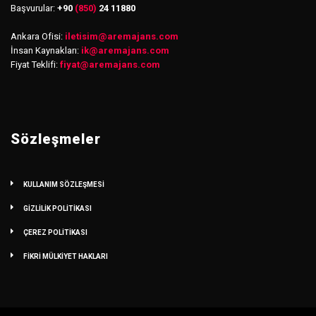
Başvurular:
+90
(850)
24 11880
Ankara Ofisi:
iletisim
@
aremajans.com
İnsan Kaynakları:
ik@aremajans.com
Fiyat Teklifi:
fiyat@aremajans.com
Sözleşmeler
KULLANIM SÖZLEŞMESİ
GİZLİLİK POLİTİKASI
ÇEREZ POLİTİKASI
FİKRİ MÜLKİYET HAKLARI