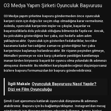
O3 Medya Yapım Şirketi Oyunculuk Başvurusu
O3 Medya yapım şirketine başvuru göndermeden önce oyunculuk
kariyeri sizin için doğru bir seçim olup olmadığına karar vermelisiniz.
Aslında, oyunculuk kariyerinin inişler ve çıkışlar, başarılar ve
başarısızlıklarla dolu yolculuk olduğunu bilmenizde fayda var. Ancak,
bu yolculukta gösterdiğiniz her çaba, sizi hedefe adım adım
yaklaştıracaktır. Oyunculuk için gösterilen fedakarlıklar, tecrübe
kazanana kadar harcadığınız zaman ve gösterdiğiniz her çaba
kariyerinize başlamayı hızlandıracaktır. Bir rüyanın peşinden gitmeye,
ihtimalleri yenmeye ve size karşı çıkanların yanıldığını kanıtlamaya
inanan türden biriyseniz başarılı bir oyuncu olma yolundaki ilk adımınızı
atmışsınız demektir. Bu nitelikleri karşılayabileceğinizi düşünüyorsanız
bizlere başvuru formumuzdan bir başvuru gönderebilirsiniz.
İlgili Makale
Oyunculuk Başvurusu Nasıl Yapılır?
Dizi ve Film Oyunculuğu
Şimdi Cast ajansımıza katılarak oyunculuk dünyasına ilk adımınızı
atabilirsiniz. Başvuru için bu
bağlantıya tıklayınız.
Instagram’dan mesaj
göndermek için
@aremcastajans
adresini kullanınız. Ayrıca, bizleri