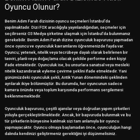
Oyuncu Olunur?
Benim Adım Farah dizisinin oyuncu seçmeleri İstanbul’da
yapılmaktadır. Dizi FOX aracılığıyla yayınlandığından, seçmeler için
seçilirseniz O3 Medya şirketine ulaşmak için İstanbul’da bulunmanız
gerekebilir. Benim Adım Farah dizine oyunculuk başvurusu yapmadan
önce oyuncu ve oyunculuk kavramlarını öğrenmenizde fayda var.
Oyuncu; yetenek, nitelik veya tecrübeye dayalı olarak belirlenen bir
tasviri, planlı veya doğaçlama olacak şekilde performe eden kişiyi
ifade etmektedir. Oyunculuk ise, bu unsurlara sanatsal veya mesleki
nitelik kazandırarak eyleme çevirme şeklini ifade etmektedir. Yani
günümüzdeki oyunculuk şekli, Antik Yunan dönemindeki şeklinden
ayrılarak ikiye bölünmüştür. Bu durumda, her oyuncunun sadece
kamera önünde veya toplum karşısında performans sergilemesi
beklenmemektedir.
Oyunculuk başvurusu, çeşitli ajanslar veya doğrudan yapım şirketleri
yoluyla gerçekleştirilmektedir. Ancak, bir başvuruda bulunmak ve bu
tür şirketlerin bünyesine katılmak sizi tam anlamıyla bir oyuncu
yapmayacaktır. Oyuncu olmaya başlamadan önce, oyunculuğun hangi
dalında kendinizi geliştirmeniz gerektiğini iyi düşünmelisiniz.