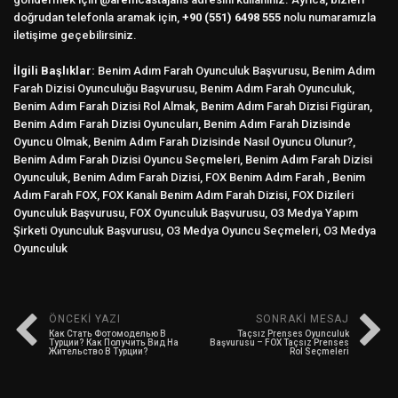
doğrudan telefonla aramak için,
+90 (551) 6498 555
nolu numaramızla
iletişime geçebilirsiniz.
İlgili Başlıklar:
Benim Adım Farah Oyunculuk Başvurusu, Benim Adım
Farah Dizisi Oyunculuğu Başvurusu, Benim Adım Farah Oyunculuk,
Benim Adım Farah Dizisi Rol Almak, Benim Adım Farah Dizisi Figüran,
Benim Adım Farah Dizisi Oyuncuları, Benim Adım Farah Dizisinde
Oyuncu Olmak, Benim Adım Farah Dizisinde Nasıl Oyuncu Olunur?,
Benim Adım Farah Dizisi Oyuncu Seçmeleri, Benim Adım Farah Dizisi
Oyunculuk, Benim Adım Farah Dizisi, FOX Benim Adım Farah , Benim
Adım Farah FOX, FOX Kanalı Benim Adım Farah Dizisi, FOX Dizileri
Oyunculuk Başvurusu, FOX Oyunculuk Başvurusu, O3 Medya Yapım
Şirketi Oyunculuk Başvurusu, O3 Medya Oyuncu Seçmeleri, O3 Medya
Oyunculuk
ÖNCEKI YAZI
SONRAKI MESAJ
Как Стать Фотомоделью В
Taçsız Prenses Oyunculuk
Турции? Как Получить Вид На
Başvurusu – FOX Taçsız Prenses
Жительство В Турции?
Rol Seçmeleri