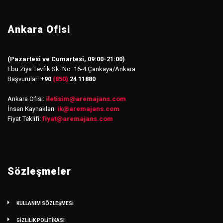
Ankara Ofisi
(Pazartesi ve Cumartesi, 09:00-21:00)
Ebu Ziya Tevfik Sk. No: 16-4 Çankaya/Ankara
Başvurular:
+90
(850)
24 11880
Ankara Ofisi:
iletisim
@
aremajans.com
İnsan Kaynakları:
ik@aremajans.com
Fiyat Teklifi:
fiyat@aremajans.com
Sözleşmeler
KULLANIM SÖZLEŞMESİ
GİZLİLİK POLİTİKASI