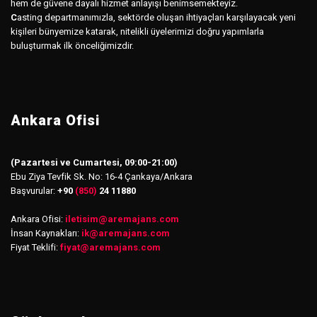
hem de güvene dayalı hizmet anlayışı benimsemekteyiz.
C
asting departmanımızla, sektörde oluşan ihtiyaçları karşılayacak yeni
kişileri bünyemize katarak, nitelikli üyelerimizi doğru yapımlarla
buluşturmak ilk önceliğimizdir.
Ankara Ofisi
(Pazartesi ve Cumartesi, 09:00-21:00)
Ebu Ziya Tevfik Sk. No: 16-4 Çankaya/Ankara
Başvurular:
+90
(850)
24 11880
Ankara Ofisi:
iletisim
@
aremajans.com
İnsan Kaynakları:
ik@aremajans.com
Fiyat Teklifi:
fiyat@aremajans.com