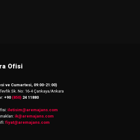
a Ofisi
si ve Cumartesi, 09:00-21:00)
 Tevfik Sk. No: 16-4 Çankaya/Ankara
ar:
+90
(850)
24 11880
isi:
iletisim
@
aremajans.com
nakları:
ik@aremajans.com
ifi:
fiyat@aremajans.com