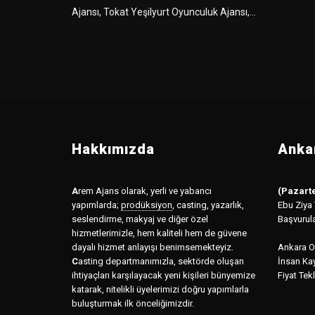
Ajansı, Tokat Yeşilyurt Oyunculuk Ajansı,...
Hakkımızda
Ankar
A
rem Ajans olarak, yerli ve yabancı
(Pazarte
yapımlarda;
prodüksiyon
,
casting, yazarlık,
Ebu Ziya
seslendirme, makyaj ve diğer özel
Başvurul
hizmetlerimizle, hem kaliteli hem de güvene
dayalı hizmet anlayışı benimsemekteyiz.
Ankara Of
C
asting departmanımızla, sektörde oluşan
İnsan Kay
ihtiyaçları karşılayacak yeni kişileri bünyemize
Fiyat Tekl
katarak, nitelikli üyelerimizi doğru yapımlarla
buluşturmak ilk önceliğimizdir.