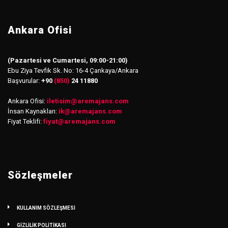
Ankara Ofisi
(Pazartesi ve Cumartesi, 09:00-21:00)
Ebu Ziya Tevfik Sk. No: 16-4 Çankaya/Ankara
Başvurular:
+90
(850)
24 11880
Ankara Ofisi:
iletisim
@
aremajans.com
İnsan Kaynakları:
ik@aremajans.com
Fiyat Teklifi:
fiyat@aremajans.com
Sözleşmeler
KULLANIM SÖZLEŞMESİ
GİZLİLİK POLİTİKASI