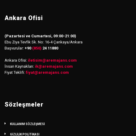
Ankara Ofisi
(Pazartesi ve Cumartesi, 09:00-21:00)
Ebu Ziya Tevfik Sk. No: 16-4 Çankaya/Ankara
Başvurular:
+90
(850)
24 11880
Ankara Ofisi:
iletisim
@
aremajans.com
İnsan Kaynakları:
ik@aremajans.com
Fiyat Teklifi:
fiyat@aremajans.com
Sözleşmeler
KULLANIM SÖZLEŞMESİ
GİZLİLİK POLİTİKASI