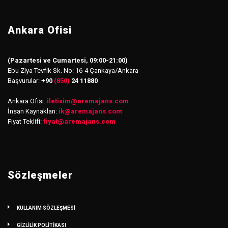
Ankara Ofisi
(Pazartesi ve Cumartesi, 09:00-21:00)
Ebu Ziya Tevfik Sk. No: 16-4 Çankaya/Ankara
Başvurular:
+90
(850)
24 11880
Ankara Ofisi:
iletisim
@
aremajans.com
İnsan Kaynakları:
ik@aremajans.com
Fiyat Teklifi:
fiyat@aremajans.com
Sözleşmeler
KULLANIM SÖZLEŞMESİ
GİZLİLİK POLİTİKASI