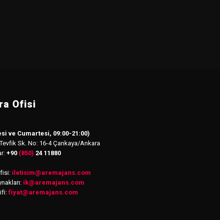
a Ofisi
si ve Cumartesi, 09:00-21:00)
 Tevfik Sk. No: 16-4 Çankaya/Ankara
ar:
+90
(850)
24 11880
isi:
iletisim
@
aremajans.com
nakları:
ik@aremajans.com
ifi:
fiyat@aremajans.com