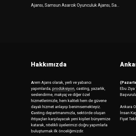
Ajansı, Samsun Asarcık Oyunculuk Ajansı, Sa...
Hakkımızda
Ankar
A
rem Ajans olarak, yerli ve yabancı
(Pazarte
yapımlarda;
prodüksiyon
,
casting, yazarlık,
Ebu Ziya
seslendirme, makyaj ve diğer özel
Başvurul
hizmetlerimizle, hem kaliteli hem de güvene
dayalı hizmet anlayışı benimsemekteyiz.
Ankara Of
C
asting departmanımızla, sektörde oluşan
İnsan Kay
ihtiyaçları karşılayacak yeni kişileri bünyemize
Fiyat Tekl
katarak, nitelikli üyelerimizi doğru yapımlarla
buluşturmak ilk önceliğimizdir.