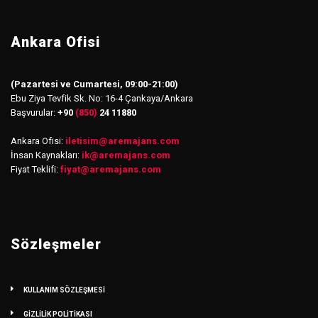
Ankara Ofisi
(Pazartesi ve Cumartesi, 09:00-21:00)
Ebu Ziya Tevfik Sk. No: 16-4 Çankaya/Ankara
Başvurular:
+90
(850)
24 11880
Ankara Ofisi:
iletisim
@
aremajans.com
İnsan Kaynakları:
ik@aremajans.com
Fiyat Teklifi:
fiyat@aremajans.com
Sözleşmeler
KULLANIM SÖZLEŞMESİ
GİZLİLİK POLİTİKASI