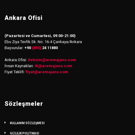
Ankara Ofisi
(Pazartesi ve Cumartesi, 09:00-21:00)
Ebu Ziya Tevfik Sk. No: 16-4 Çankaya/Ankara
Başvurular:
+90
(850)
24 11880
Ankara Ofisi:
iletisim
@
aremajans.com
İnsan Kaynakları:
ik@aremajans.com
Fiyat Teklifi:
fiyat@aremajans.com
Sözleşmeler
KULLANIM SÖZLEŞMESİ
GİZLİLİK POLİTİKASI