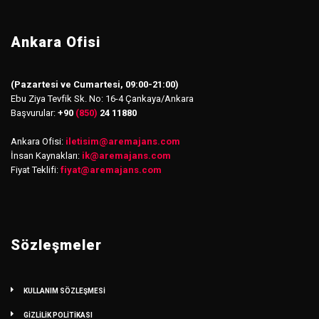
Ankara Ofisi
(Pazartesi ve Cumartesi, 09:00-21:00)
Ebu Ziya Tevfik Sk. No: 16-4 Çankaya/Ankara
Başvurular:
+90
(850)
24 11880
Ankara Ofisi:
iletisim
@
aremajans.com
İnsan Kaynakları:
ik@aremajans.com
Fiyat Teklifi:
fiyat@aremajans.com
Sözleşmeler
KULLANIM SÖZLEŞMESİ
GİZLİLİK POLİTİKASI