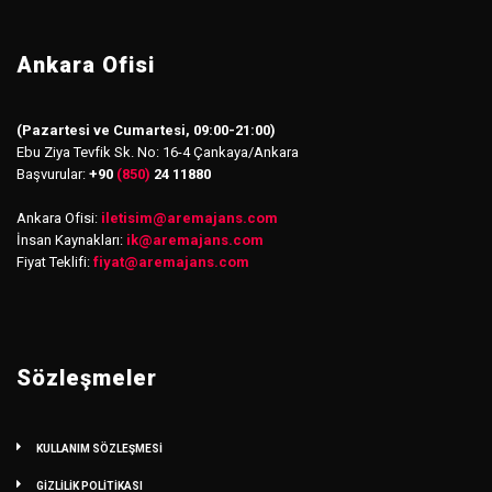
Ankara Ofisi
(Pazartesi ve Cumartesi, 09:00-21:00)
Ebu Ziya Tevfik Sk. No: 16-4 Çankaya/Ankara
Başvurular:
+90
(850)
24 11880
Ankara Ofisi:
iletisim
@
aremajans.com
İnsan Kaynakları:
ik@aremajans.com
Fiyat Teklifi:
fiyat@aremajans.com
Sözleşmeler
KULLANIM SÖZLEŞMESİ
GİZLİLİK POLİTİKASI