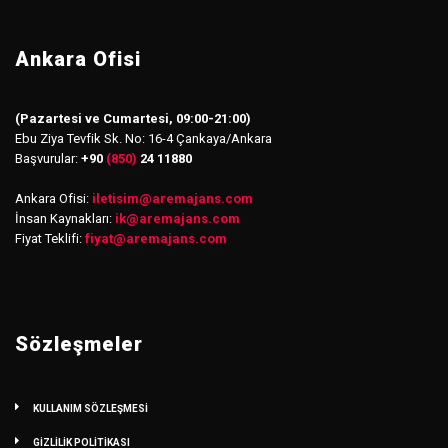
Ankara Ofisi
(Pazartesi ve Cumartesi, 09:00-21:00)
Ebu Ziya Tevfik Sk. No: 16-4 Çankaya/Ankara
Başvurular:
+90
(850)
24 11880
Ankara Ofisi:
iletisim
@
aremajans.com
İnsan Kaynakları:
ik@aremajans.com
Fiyat Teklifi:
fiyat@aremajans.com
Sözleşmeler
KULLANIM SÖZLEŞMESİ
GİZLİLİK POLİTİKASI