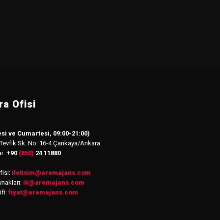
a Ofisi
si ve Cumartesi, 09:00-21:00)
 Tevfik Sk. No: 16-4 Çankaya/Ankara
ar:
+90
(850)
24 11880
isi:
iletisim
@
aremajans.com
nakları:
ik@aremajans.com
ifi:
fiyat@aremajans.com