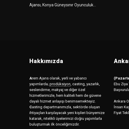
Ajansı, Konya Güneysınır Oyunculuk...
Hakkımızda
Ankar
A
rem Ajans olarak, yerli ve yabancı
(Pazarte
yapımlarda;
prodüksiyon
,
casting, yazarlık,
Ebu Ziya
seslendirme, makyaj ve diğer özel
Başvurul
hizmetlerimizle, hem kaliteli hem de güvene
dayalı hizmet anlayışı benimsemekteyiz.
Ankara Of
C
asting departmanımızla, sektörde oluşan
İnsan Kay
ihtiyaçları karşılayacak yeni kişileri bünyemize
Fiyat Tekl
katarak, nitelikli üyelerimizi doğru yapımlarla
buluşturmak ilk önceliğimizdir.