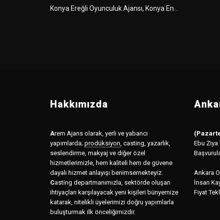
Konya Ereğli Oyunculuk Ajansı, Konya En...
Hakkımızda
Ankar
A
rem Ajans olarak, yerli ve yabancı
(Pazarte
yapımlarda;
prodüksiyon
,
casting, yazarlık,
Ebu Ziya
seslendirme, makyaj ve diğer özel
Başvurul
hizmetlerimizle, hem kaliteli hem de güvene
dayalı hizmet anlayışı benimsemekteyiz.
Ankara Of
C
asting departmanımızla, sektörde oluşan
İnsan Kay
ihtiyaçları karşılayacak yeni kişileri bünyemize
Fiyat Tekl
katarak, nitelikli üyelerimizi doğru yapımlarla
buluşturmak ilk önceliğimizdir.