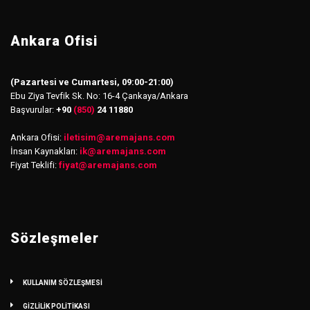
Ankara Ofisi
(Pazartesi ve Cumartesi, 09:00-21:00)
Ebu Ziya Tevfik Sk. No: 16-4 Çankaya/Ankara
Başvurular:
+90
(850)
24 11880
Ankara Ofisi:
iletisim
@
aremajans.com
İnsan Kaynakları:
ik@aremajans.com
Fiyat Teklifi:
fiyat@aremajans.com
Sözleşmeler
KULLANIM SÖZLEŞMESİ
GİZLİLİK POLİTİKASI