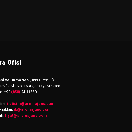
a Ofisi
si ve Cumartesi, 09:00-21:00)
 Tevfik Sk. No: 16-4 Çankaya/Ankara
ar:
+90
(850)
24 11880
isi:
iletisim
@
aremajans.com
nakları:
ik@aremajans.com
ifi:
fiyat@aremajans.com