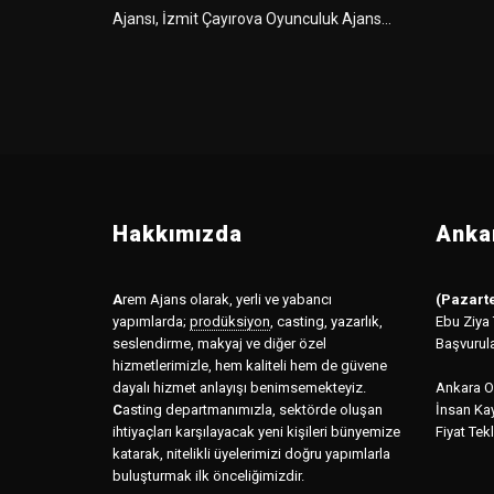
Ajansı, İzmit Çayırova Oyunculuk Ajans...
Hakkımızda
Ankar
A
rem Ajans olarak, yerli ve yabancı
(Pazarte
yapımlarda;
prodüksiyon
,
casting, yazarlık,
Ebu Ziya
seslendirme, makyaj ve diğer özel
Başvurul
hizmetlerimizle, hem kaliteli hem de güvene
dayalı hizmet anlayışı benimsemekteyiz.
Ankara Of
C
asting departmanımızla, sektörde oluşan
İnsan Kay
ihtiyaçları karşılayacak yeni kişileri bünyemize
Fiyat Tekl
katarak, nitelikli üyelerimizi doğru yapımlarla
buluşturmak ilk önceliğimizdir.