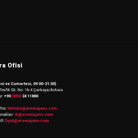
a Ofisi
si ve Cumartesi, 09:00-21:00)
 Tevfik Sk. No: 16-4 Çankaya/Ankara
ar:
+90
(850)
24 11880
isi:
iletisim
@
aremajans.com
nakları:
ik@aremajans.com
ifi:
fiyat@aremajans.com