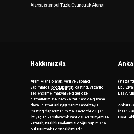
Ajansı, İstanbul Tuzla Oyunculuk Ajansı, İ...
Hakkımızda
Ankar
A
rem Ajans olarak, yerli ve yabancı
(Pazarte
yapımlarda;
prodüksiyon
,
casting, yazarlık,
Ebu Ziya
seslendirme, makyaj ve diğer özel
Başvurul
hizmetlerimizle, hem kaliteli hem de güvene
dayalı hizmet anlayışı benimsemekteyiz.
Ankara Of
C
asting departmanımızla, sektörde oluşan
İnsan Kay
ihtiyaçları karşılayacak yeni kişileri bünyemize
Fiyat Tekl
katarak, nitelikli üyelerimizi doğru yapımlarla
buluşturmak ilk önceliğimizdir.