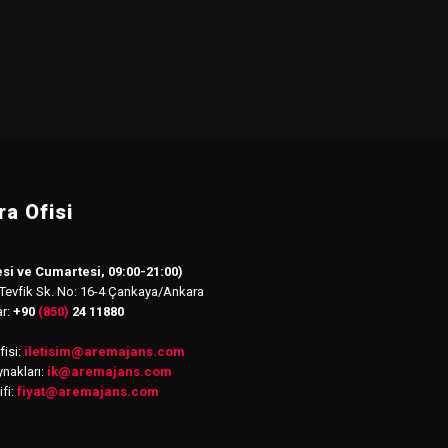
a Ofisi
si ve Cumartesi, 09:00-21:00)
 Tevfik Sk. No: 16-4 Çankaya/Ankara
ar:
+90
(850)
24 11880
isi:
iletisim
@
aremajans.com
nakları:
ik@aremajans.com
ifi:
fiyat@aremajans.com