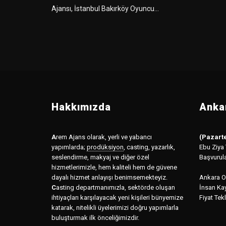
Ajansı, İstanbul Bakırköy Oyuncu...
Hakkımızda
Ankar
A
rem Ajans olarak, yerli ve yabancı
(Pazarte
yapımlarda;
prodüksiyon
,
casting, yazarlık,
Ebu Ziya
seslendirme, makyaj ve diğer özel
Başvurul
hizmetlerimizle, hem kaliteli hem de güvene
dayalı hizmet anlayışı benimsemekteyiz.
Ankara Of
C
asting departmanımızla, sektörde oluşan
İnsan Kay
ihtiyaçları karşılayacak yeni kişileri bünyemize
Fiyat Tekl
katarak, nitelikli üyelerimizi doğru yapımlarla
buluşturmak ilk önceliğimizdir.