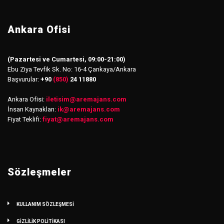
Ankara Ofisi
(Pazartesi ve Cumartesi, 09:00-21:00)
Ebu Ziya Tevfik Sk. No: 16-4 Çankaya/Ankara
Başvurular:
+90
(850)
24 11880
Ankara Ofisi:
iletisim
@
aremajans.com
İnsan Kaynakları:
ik@aremajans.com
Fiyat Teklifi:
fiyat@aremajans.com
Sözleşmeler
KULLANIM SÖZLEŞMESİ
GİZLİLİK POLİTİKASI