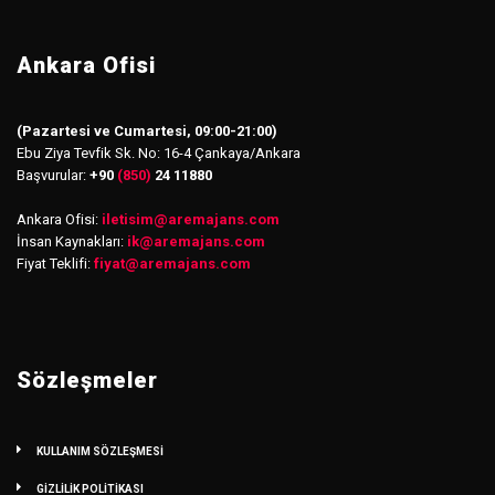
Ankara Ofisi
(Pazartesi ve Cumartesi, 09:00-21:00)
Ebu Ziya Tevfik Sk. No: 16-4 Çankaya/Ankara
Başvurular:
+90
(850)
24 11880
Ankara Ofisi:
iletisim
@
aremajans.com
İnsan Kaynakları:
ik@aremajans.com
Fiyat Teklifi:
fiyat@aremajans.com
Sözleşmeler
KULLANIM SÖZLEŞMESİ
GİZLİLİK POLİTİKASI