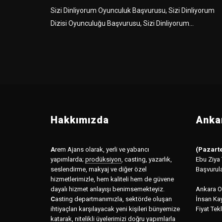
Sizi Dinliyorum Oyunculuk Başvurusu, Sizi Dinliyorum
Dizisi Oyunculuğu Başvurusu, Sizi Dinliyorum...
Hakkımızda
Ankar
A
rem Ajans olarak, yerli ve yabancı
(Pazarte
yapımlarda;
prodüksiyon
,
casting, yazarlık,
Ebu Ziya
seslendirme, makyaj ve diğer özel
Başvurul
hizmetlerimizle, hem kaliteli hem de güvene
dayalı hizmet anlayışı benimsemekteyiz.
Ankara Of
C
asting departmanımızla, sektörde oluşan
İnsan Kay
ihtiyaçları karşılayacak yeni kişileri bünyemize
Fiyat Tekl
katarak, nitelikli üyelerimizi doğru yapımlarla