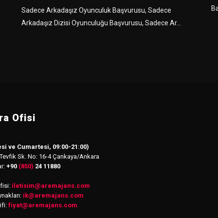
Ba
Sadece Arkadaşız Oyunculuk Başvurusu, Sadece
Arkadaşız Dizisi Oyunculuğu Başvurusu, Sadece Ar...
a Ofisi
si ve Cumartesi, 09:00-21:00)
 Tevfik Sk. No: 16-4 Çankaya/Ankara
ar:
+90
(850)
24 11880
isi:
iletisim
@
aremajans.com
nakları:
ik@aremajans.com
ifi:
fiyat@aremajans.com