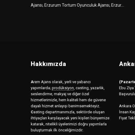
Ajansı, Erzurum Tortum Oyunculuk Ajansı, Erzur...
Hakkımızda
Ankar
A
rem Ajans olarak, yerli ve yabancı
(Pazarte
yapımlarda;
prodüksiyon
,
casting, yazarlık,
Ebu Ziya
seslendirme, makyaj ve diğer özel
Başvurul
hizmetlerimizle, hem kaliteli hem de güvene
dayalı hizmet anlayışı benimsemekteyiz.
Ankara Of
C
asting departmanımızla, sektörde oluşan
İnsan Kay
ihtiyaçları karşılayacak yeni kişileri bünyemize
Fiyat Tekl
katarak, nitelikli üyelerimizi doğru yapımlarla
buluşturmak ilk önceliğimizdir.