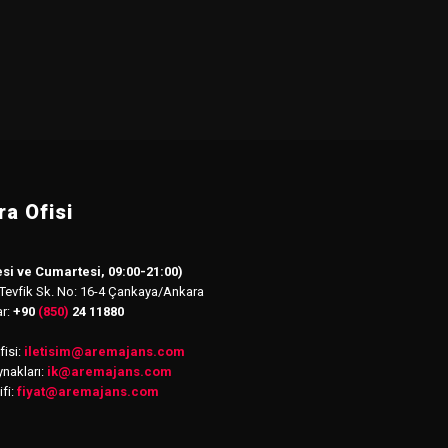
a Ofisi
si ve Cumartesi, 09:00-21:00)
 Tevfik Sk. No: 16-4 Çankaya/Ankara
ar:
+90
(850)
24 11880
isi:
iletisim
@
aremajans.com
nakları:
ik@aremajans.com
ifi:
fiyat@aremajans.com