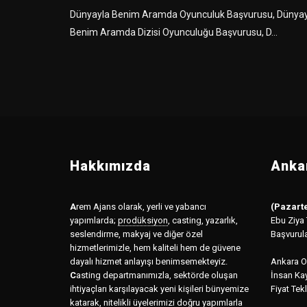
Dünyayla Benim Aramda Oyunculuk Başvurusu, Dünyay
Benim Aramda Dizisi Oyunculuğu Başvurusu, D...
Hakkımızda
Ankar
A
rem Ajans olarak, yerli ve yabancı
(Pazarte
yapımlarda;
prodüksiyon
,
casting, yazarlık,
Ebu Ziya
seslendirme, makyaj ve diğer özel
Başvurul
hizmetlerimizle, hem kaliteli hem de güvene
dayalı hizmet anlayışı benimsemekteyiz.
Ankara Of
C
asting departmanımızla, sektörde oluşan
İnsan Kay
ihtiyaçları karşılayacak yeni kişileri bünyemize
Fiyat Tekl
katarak, nitelikli üyelerimizi doğru yapımlarla