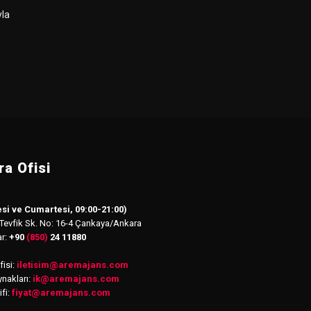
la
a Ofisi
si ve Cumartesi, 09:00-21:00)
 Tevfik Sk. No: 16-4 Çankaya/Ankara
ar:
+90
(850)
24 11880
isi:
iletisim
@
aremajans.com
nakları:
ik@aremajans.com
ifi:
fiyat@aremajans.com