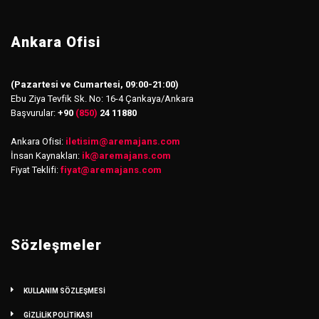
Ankara Ofisi
(Pazartesi ve Cumartesi, 09:00-21:00)
Ebu Ziya Tevfik Sk. No: 16-4 Çankaya/Ankara
Başvurular:
+90
(850)
24 11880
Ankara Ofisi:
iletisim
@
aremajans.com
İnsan Kaynakları:
ik@aremajans.com
Fiyat Teklifi:
fiyat@aremajans.com
Sözleşmeler
KULLANIM SÖZLEŞMESİ
GİZLİLİK POLİTİKASI