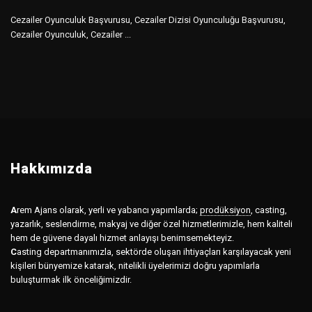
Cezailer Oyunculuk Başvurusu, Cezailer Dizisi Oyunculuğu Başvurusu,
Cezailer Oyunculuk, Cezailer ...
Hakkımızda
A
rem Ajans olarak, yerli ve yabancı yapımlarda;
prodüksiyon
,
casting,
yazarlık, seslendirme, makyaj ve diğer özel hizmetlerimizle, hem kaliteli
hem de güvene dayalı hizmet anlayışı benimsemekteyiz.
C
asting departmanımızla, sektörde oluşan ihtiyaçları karşılayacak yeni
kişileri bünyemize katarak, nitelikli üyelerimizi doğru yapımlarla
buluşturmak ilk önceliğimizdir.