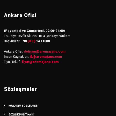
Ankara Ofisi
(Pazartesi ve Cumartesi, 09:00-21:00)
Ebu Ziya Tevfik Sk. No: 16-4 Çankaya/Ankara
Başvurular:
+90
(850)
24 11880
Ankara Ofisi:
iletisim
@
aremajans.com
İnsan Kaynakları:
ik@aremajans.com
Fiyat Teklifi:
fiyat@aremajans.com
Sözleşmeler
KULLANIM SÖZLEŞMESİ
GİZLİLİK POLİTİKASI