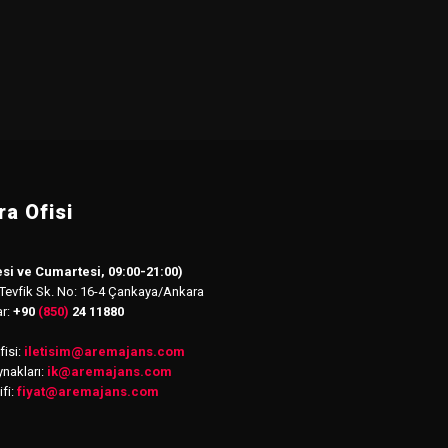
a Ofisi
si ve Cumartesi, 09:00-21:00)
 Tevfik Sk. No: 16-4 Çankaya/Ankara
ar:
+90
(850)
24 11880
isi:
iletisim
@
aremajans.com
nakları:
ik@aremajans.com
ifi:
fiyat@aremajans.com