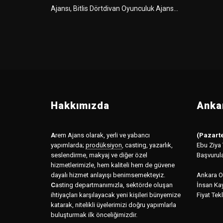
Ajansı, Bitlis Dörtdivan Oyunculuk Ajans...
Hakkımızda
Ankar
A
rem Ajans olarak, yerli ve yabancı
(Pazarte
yapımlarda;
prodüksiyon
,
casting, yazarlık,
Ebu Ziya
seslendirme, makyaj ve diğer özel
Başvurul
hizmetlerimizle, hem kaliteli hem de güvene
dayalı hizmet anlayışı benimsemekteyiz.
Ankara Of
C
asting departmanımızla, sektörde oluşan
İnsan Kay
ihtiyaçları karşılayacak yeni kişileri bünyemize
Fiyat Tekl
katarak, nitelikli üyelerimizi doğru yapımlarla
buluşturmak ilk önceliğimizdir.