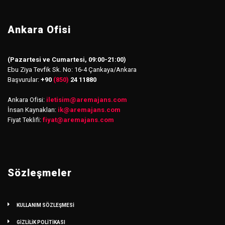
Ankara Ofisi
(Pazartesi ve Cumartesi, 09:00-21:00)
Ebu Ziya Tevfik Sk. No: 16-4 Çankaya/Ankara
Başvurular:
+90
(850)
24 11880
Ankara Ofisi:
iletisim
@
aremajans.com
İnsan Kaynakları:
ik@aremajans.com
Fiyat Teklifi:
fiyat@aremajans.com
Sözleşmeler
KULLANIM SÖZLEŞMESİ
GİZLİLİK POLİTİKASI