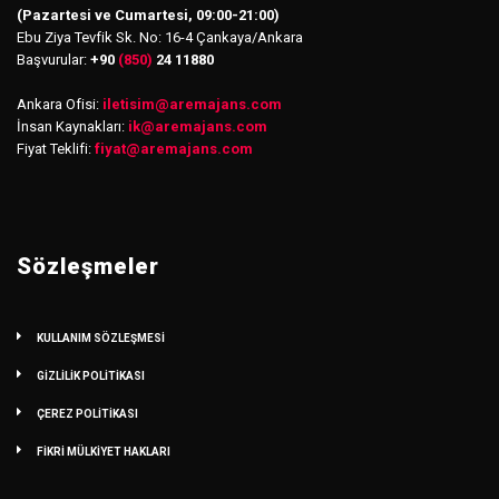
(Pazartesi ve Cumartesi, 09:00-21:00)
Ebu Ziya Tevfik Sk. No: 16-4 Çankaya/Ankara
Başvurular:
+90
(850)
24 11880
Ankara Ofisi:
iletisim
@
aremajans.com
İnsan Kaynakları:
ik@aremajans.com
Fiyat Teklifi:
fiyat@aremajans.com
Sözleşmeler
KULLANIM SÖZLEŞMESİ
GİZLİLİK POLİTİKASI
ÇEREZ POLİTİKASI
FİKRİ MÜLKİYET HAKLARI