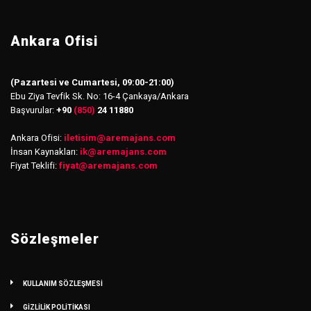
Ankara Ofisi
(Pazartesi ve Cumartesi, 09:00-21:00)
Ebu Ziya Tevfik Sk. No: 16-4 Çankaya/Ankara
Başvurular:
+90
(850)
24 11880
Ankara Ofisi:
iletisim
@
aremajans.com
İnsan Kaynakları:
ik@aremajans.com
Fiyat Teklifi:
fiyat@aremajans.com
Sözleşmeler
KULLANIM SÖZLEŞMESİ
GİZLİLİK POLİTİKASI