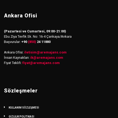
Ankara Ofisi
(Pazartesi ve Cumartesi, 09:00-21:00)
Ebu Ziya Tevfik Sk. No: 16-4 Çankaya/Ankara
Başvurular:
+90
(850)
24 11880
Ankara Ofisi:
iletisim
@
aremajans.com
İnsan Kaynakları:
ik@aremajans.com
Fiyat Teklifi:
fiyat@aremajans.com
Sözleşmeler
KULLANIM SÖZLEŞMESİ
GİZLİLİK POLİTİKASI